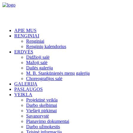
APIE MUS
RENGINIAI
Renginiai
Renginių kalendorius
ERDVĖS
Didžioji salė
Mažoji salė
Dailės galerija
M. B. Stankūnienės menų galerija
Choreografijos salė
GALERIJA
PASLAUGOS
VEIKLA
Projektinė veikla
Darbo skelbimai
Viešieji pirkimai
Savanorystė
Planavimo dokumentai
Darbo užmokestis
Teisinė informacija