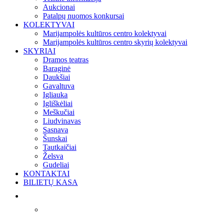
Aukcionai
Patalpų nuomos konkursai
KOLEKTYVAI
Marijampolės kultūros centro kolektyvai
Marijampolės kultūros centro skyrių kolektyvai
SKYRIAI
Dramos teatras
Baraginė
Daukšiai
Gavaltuva
Igliauka
Igliškėliai
Meškučiai
Liudvinavas
Sasnava
Šunskai
Tautkaičiai
Želsva
Gudeliai
KONTAKTAI
BILIETŲ KASA